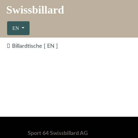
Swissbillard
Select your language
EN
Billardtische [ EN ]
Sport 64 Swissbillard AG