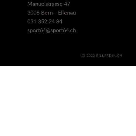
Manuelstrasse 47
3006 Bern - Elfenau
031 352 24 84
sport64@sport64.ch
(C) 2022 BILLARD64.CH