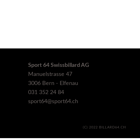
Sport 64 Swissbillard AG
Manuelstrasse 47
3006 Bern - Elfenau
031 352 24 84
sport64@sport64.ch
(C) 2022 BILLARD64.CH