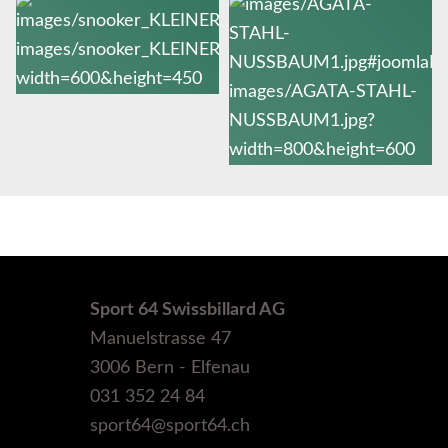
Sport 64 Swissbillard AG
Manuelstrasse 47
3006 Bern - Elfenau
031 352 24 84
sport64@sport64.ch