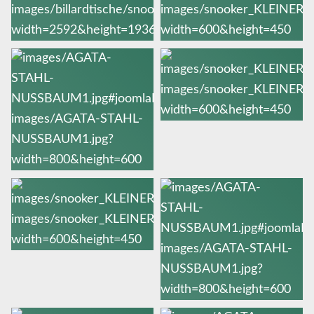
Komplett
restaurierter 10-
Fuss Snookertisch.