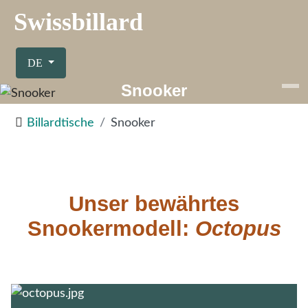
Swissbillard
Sprache auswählen
DE
Snooker
Billardtische
Snooker
Unser bewährtes
Snookermodell:
Octopus