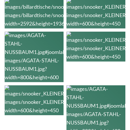
Snooker
Komplett
restaurierter 10-
Fuss Snookertisch.