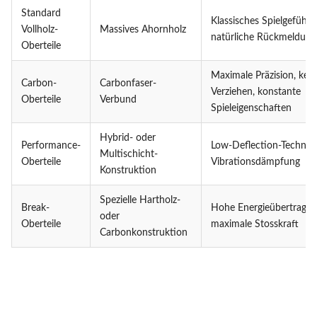
Standard
Klassisches Spielgefühl,
Vollholz-
Massives Ahornholz
natürliche Rückmeldung
Oberteile
Maximale Präzision, kein
Carbon-
Carbonfaser-
Verziehen, konstante
Oberteile
Verbund
Spieleigenschaften
Hybrid- oder
Performance-
Low-Deflection-Technolo
Multischicht-
Oberteile
Vibrationsdämpfung
Konstruktion
Spezielle Hartholz-
Break-
Hohe Energieübertragun
oder
Oberteile
maximale Stosskraft
Carbonkonstruktion